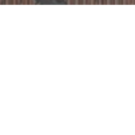
Goldstein Aiossa & Good,
LLC
En Goldstein Aiossa & Good, LLC, nos
dedicamos a asegurar que usted y sus seres
queridos puedan descansar tranquilos
sabiendo que estamos aquí para ayudar. Como
abogados de lesiones personales hábiles y
compasivos con más de 50 años de
experiencia, entendemos que sufrir una